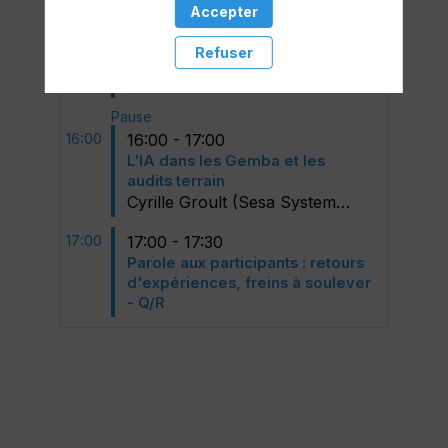
15:00
15:00 - 15:45
Accepter
Transfert vers un 5.0 : comment
digitaliser son management
Refuser
visuel et les indicateurs
Cyrille
Groult
(
Sesa Systems
)
Pause
16:00
16:00 - 17:00
L'IA dans les Gemba et les
audits terrain
Cyrille
Groult
(
Sesa Systems
)
17:00
17:00 - 17:30
Parole aux participants : retours
d'expériences, freins à soulever
- Q/R