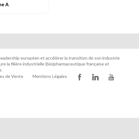
e A
n leadership européen et accélérer la transition de son industrie
e la filière industrielle (bio)pharmaceutique française et
s.
es de Vente
Mentions Légales