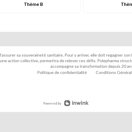
Thème B
Thèm
 d’assurer sa souveraineté sanitaire. Pour y arriver, elle doit regagner so
ne action collective, permettra de relever ces défis. Polepharma structur
accompagne sa transformation depuis 20 an
Politique de confidentialité
Conditions Général
Powered by