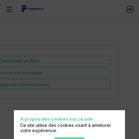
Demander un RDV
nvoyer un message
ager mes informations
A propos des cookies sur ce site
Ce site utilise des cookies visant à améliorer
votre expérience.