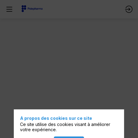
Pause
Networking
–
2ème
rencontre
Description
Pitchs
d'animation
:
16h20
A propos des cookies sur ce site
-
Ce site utilise des cookies visant à améliorer
16h30
votre expérience.
:
Caelis