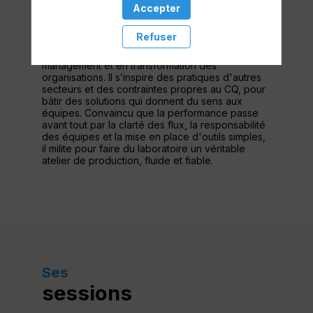
laboratoires et les sites pharma dans leur quête
Accepter
d’efficacité et de sérénité opérationnelle. Après
plus de quatorze ans dans différents secteurs
Refuser
industriels, il a développé une expertise
reconnue en excellence opérationnelle, en Lean
management et en transformation des
organisations. Il s’inspire des pratiques d'autres
secteurs et des contraintes propres au CQ, pour
bâtir des solutions qui donnent du sens aux
équipes. Convaincu que la performance passe
avant tout par la clarté des flux, la responsabilité
des équipes et la mise en place d'outils simples,
il milite pour faire du laboratoire un véritable
atelier de production, fluide et fiable.
Ses
sessions