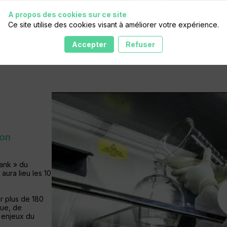
A propos des cookies sur ce site
Ce site utilise des cookies visant à améliorer votre expérience.
Accepter
Refuser
ion
ank » du
aura lieu les 10
r plus de 180
que, de
s enjeux du