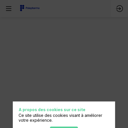
Conférence
n°6
-
Résoudre
l’hétérogénéité
des
A propos des cookies sur ce site
Ce site utilise des cookies visant à améliorer
votre expérience.
vecteurs