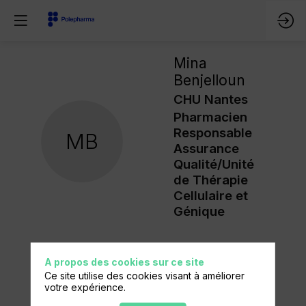
Mina
Benjelloun
CHU Nantes
Pharmacien
Responsable
MB
Assurance
Qualité/Unité
de Thérapie
Cellulaire et
Génique
A propos des cookies sur ce site
Ce site utilise des cookies visant à améliorer
votre expérience.
Ses