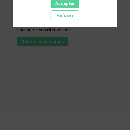
sessions
Accepter
Refuser
Retrouvez la liste de toutes les sessions
présentées par ce speaker pour ne manquer
aucune de ses interventions.
Toutes les sessions