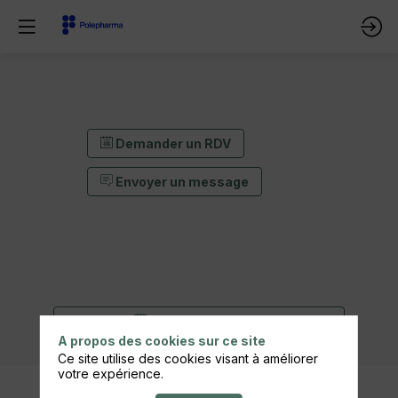
Demander un RDV
Envoyer un message
Demander un RDV
A propos des cookies sur ce site
Envoyer un message
Ce site utilise des cookies visant à améliorer
votre expérience.
Description