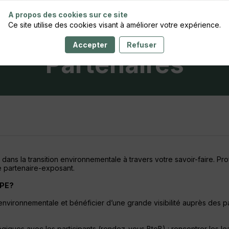
A propos des cookies sur ce site
Ce site utilise des cookies visant à améliorer votre expérience.
Accepter
Refuser
Partenaires
dans la transition environnementale à travers votre savoir-faire.
Pro
 partenaire-exposant.
PPE?
 environnementale et bénéficier d’une grande visibilité auprès des par
égiques avec les participants (rendez-vous BtoB) : rencontrer les l