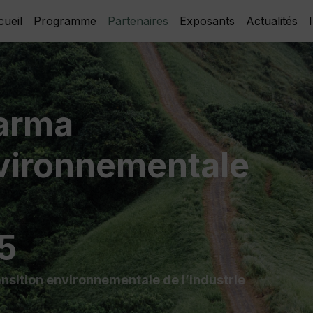
ueil
Programme
Partenaires
Exposants
Actualités
arma
vironnementale
5
nsition environnementale de l’industrie