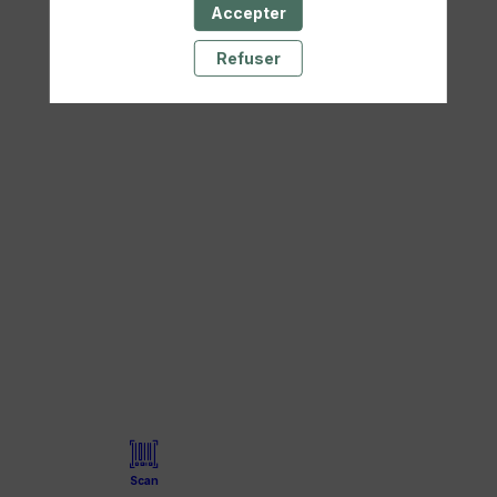
Accepter
22
Refuser
mai
2025
—
16:05
-
16:15
Auditorium
Scan