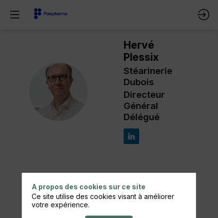
Hervé
Plessix
Stéarinerie
Dubois
HP
Directeur
Général
Délégué
A propos des cookies sur ce site
Ses
Ce site utilise des cookies visant à améliorer
sessions
votre expérience.