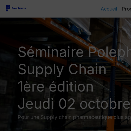
Accueil
Pro
Séminaire Polep
Supply Chain
1ère édition
Jeudi 02 octobr
Pour une Supply chain pharmaceutique plus agil