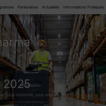
gramme
Partenaires
Actualités
Informations Pratiques
harma
e 2025
e, plus résiliente, plus responsable