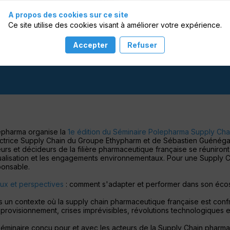
A propos des cookies sur ce site
Ce site utilise des cookies visant à améliorer votre expérience.
Accepter
Refuser
epharma organise la
1e édition du Séminaire Polepharma Supply Cha
ctrice Supply Chain du Groupe Ethypharm et de Sébastien Guénégan
urs et décideurs de la filière pharmaceutique française se réuniront
alisation et les engagements environnementaux. Pour une Supply Cha
ponsable.
ux et perspectives
: comment s'adapter et performer dans son éc
 un contexte où la supply chain pharmaceutique française est confr
provisionnement, crises imprévisibles, révolutions technologique
éminaire conçu pour et avec les acteurs de la Supply Chain pharma