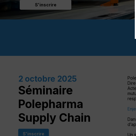
S'inscrire
2 octobre 2025
Pol
Dire
Séminaire
Acte
mutu
res
Polepharma
Enje
Supply Chain
Dans
d’ap
S'inscrire
Un s