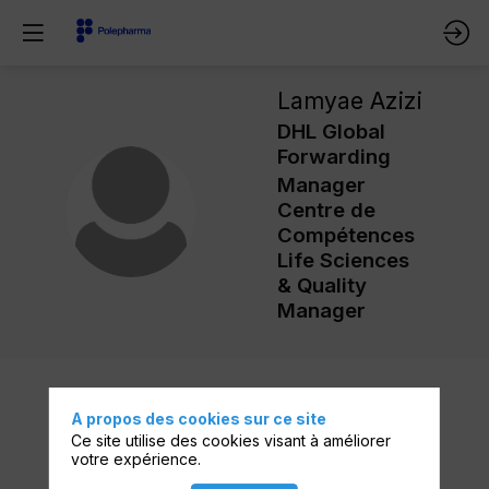
Lamyae
Azizi
DHL Global
Forwarding
Manager
LA
Centre de
Compétences
Life Sciences
& Quality
Manager
A propos des cookies sur ce site
Ses
Ce site utilise des cookies visant à améliorer
votre expérience.
sessions