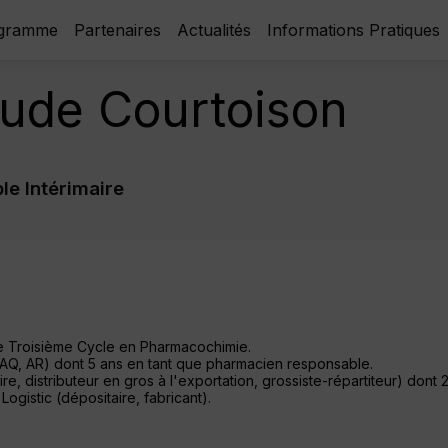
gramme
Partenaires
Actualités
Informations Pratiques
aude
Courtoison
e Intérimaire
de Troisième Cycle en Pharmacochimie.
 AQ, AR) dont 5 ans en tant que pharmacien responsable.
re, distributeur en gros à l'exportation, grossiste-répartiteur) don
gistic (dépositaire, fabricant).