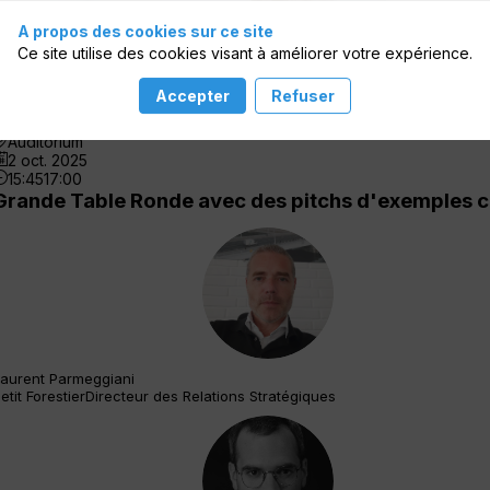
A propos des cookies sur ce site
Ce site utilise des cookies visant à améliorer votre expérience.
Accepter
Refuser
Auditorium
2 oct. 2025
15:45
17:00
Grande Table Ronde avec des pitchs d'exemples 
LP
aurent
Parmeggiani
etit Forestier
Directeur des Relations Stratégiques
GH